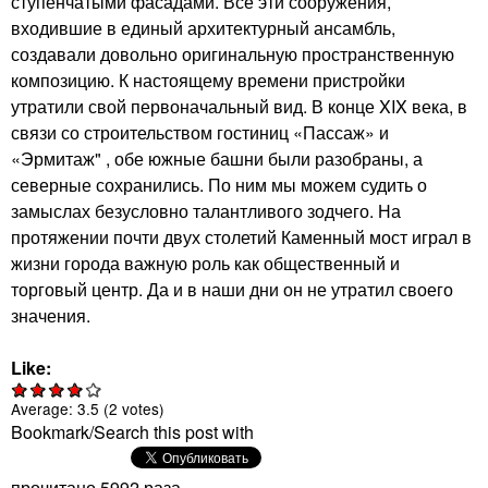
ступенчатыми фасадами. Все эти сооружения,
входившие в единый архитектурный ансамбль,
создавали довольно оригинальную пространственную
композицию. К настоящему времени пристройки
утратили свой первоначальный вид. В конце XIX века, в
связи со строительством гостиниц «Пассаж» и
«Эрмитаж" , обе южные башни были разобраны, а
северные сохранились. По ним мы можем судить о
замыслах безусловно талантливого зодчего. На
протяжении почти двух столетий Каменный мост играл в
жизни города важную роль как общественный и
торговый центр. Да и в наши дни он не утратил своего
значения.
Like:
Average:
3.5
(
2
votes)
Bookmark/Search this post with
прочитано 5992 раза