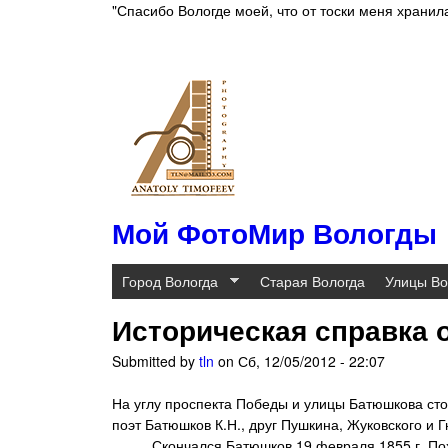
"Спасибо Вологде моей, что от тоски меня хранила
Мой ФотоМир Вологды
Город Вологда
Старая Вологда
Улицы Во
Историческая справка 
Submitted by
tln
on
Сб, 12/05/2012 - 22:07
На углу проспекта Победы и улицы
Батюшкова
сто
поэт Батюшков К.Н., друг Пушкина, Жуковского и Г
Скончался Батюшков 19 февраля 1855 г. Похо