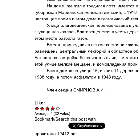
На доме, где жил и трудился поэт, имеется и м
губернская Мариинская женская гимназия, с 1918 
настоящее время в этом доме педагогический тех
Улица Благовещенская переименована в ул. Батю
г. улица называлась Благовещенская в честь церк
этом месте разбили газон.
Вместо пришедших в ветхое состояние жилых до
размещены центральный лекторий и областное об
Батюшкова застройка была частных лиц – мелких 
этой улице мелкие мещане, и домовладения при
Всего домов на улице 16, из них 11 деревянных
1938 году, а потом асфальтом в 1948 году.
Член секции СМИРНОВ А.И.
Like:
Average:
4
(
32
votes)
Bookmark/Search this post with
прочитано 12412 раз