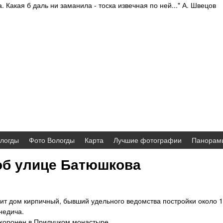
. Какая б даль ни заманила - тоска извечная по ней..." А. Швецов
Skip
to
main
content
логды
Фото Вологды
Карта
Лучшие фотографии
Панорам
об улице Батюшкова
ит дом кирпичный, бывший удельного ведомства постройки около 18
недича.
ронен в Прилуцком монастыре.