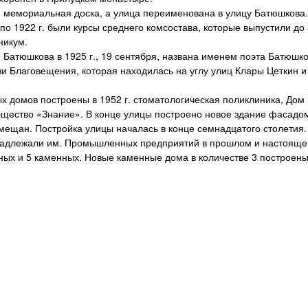
емориальная доска, а улица переименована в улицу Батюшкова. 
по 1922 г. были курсы среднего комсостава, которые выпустили до
никум.
шкова в 1925 г., 19 сентября, названа именем поэта Батюшкова
ви Благовещения, которая находилась на углу улиц Клары Цеткин и
мов построены в 1952 г. стоматологическая поликлиника, Дом п
щество «Знание». В конце улицы построено новое здание фасадом
мещан. Постройка улицы началась в конце семнадцатого столетия.
надлежали им. Промышленных предприятий в прошлом и настояще
 и 5 каменных. Новые каменные дома в количестве 3 построены в